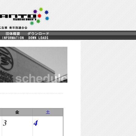
金
土
3
4