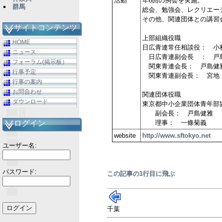
活動
年6回の例会を実施。
群馬
総会、勉強会、レクリエー
その他、関連団体との講習
サイトコンテンツ
上部組織役職
HOME
日広青連常任相談役： 小
ニュース
日広青連副会長 ： 戸
フォーラム(掲示板）
関東青連会長： 戸島健
行事予定
関東青連副会長： 宮地
行事の案内
お問合わせ
関連団体役職
ダウンロード
東京都中小企業団体青年部
副会長： 戸島健雅
ログイン
理事： 一條菊義
website
http://www.sftokyo.net
ユーザー名:
パスワード:
この記事の1行目に飛ぶ
千葉