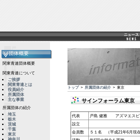
団体概要
関東青連団体概要
関東青連について
ご挨拶
関東青連とは
トップ
>
所属団体の紹介
> 東京
役員紹介
所属団体
主な事業
サインフォーラム東京
所属団体の紹介
埼玉
代表
戸島 健雅 アズマエスピ
栃木
設立
茨城
千葉
会員数
５１名 （平成21年6月現
東京
神奈川