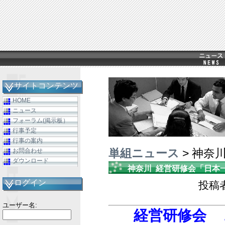
サイトコンテンツ
HOME
ニュース
フォーラム(掲示板）
行事予定
行事の案内
単組ニュース
> 神奈
お問合わせ
ダウンロード
神奈川
経営研修会「日本
ログイン
投稿者
ユーザー名:
経営研修会 