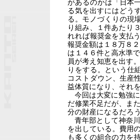
があるのかは「日本
る気を出すにはどう
る。モノづくりの現
り組み、１件あたり
れれば報奨金を支払
報奨金額は１８万８
は１４６件と高水準
員が考え知恵を出す
りをする。という仕
コストダウン、生産
益体質になり、それ
今回は大変に勉強に
だ修業不足だが、ま
分の財産になるだろ
青年部として神奈川
を出している。費用
も多くの組合の力を