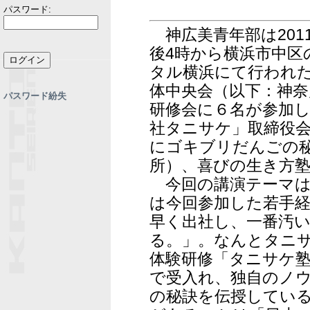
パスワード:
神広美青年部は2011
後4時から横浜市中区
タル横浜にて行われ
体中央会（以下：神奈
パスワード紛失
研修会に６名が参加
社タニサケ」取締役
にゴキブリだんごの
所）、喜びの生き方
今回の講演テーマは
は今回参加した若手
早く出社し、一番汚
る。」。なんとタニ
体験研修「タニサケ
で受入れ、独自のノ
の秘訣を伝授してい