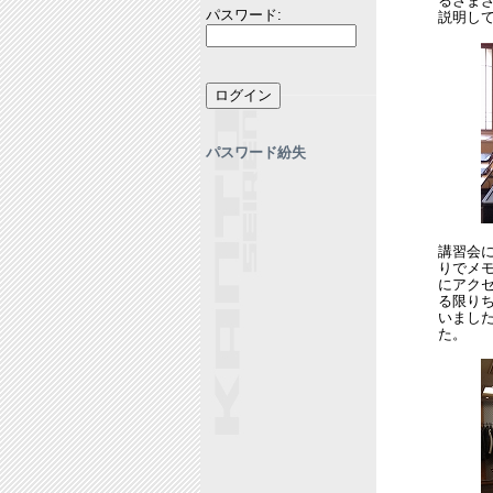
るさま
パスワード:
説明し
パスワード紛失
講習会
りでメ
にアク
る限り
いまし
た。