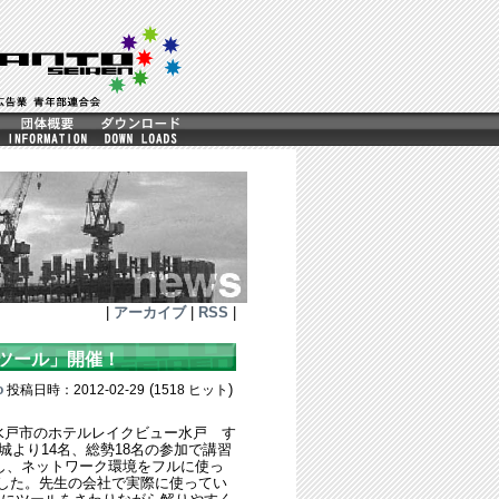
|
アーカイブ
|
RSS
|
ツール」開催！
(
)
o
投稿日時：2012-02-29
1518 ヒット
水戸市のホテルレイクビュー水戸 す
城より14名、総勢18名の参加で講習
し、ネットワーク環境をフルに使っ
ました。先生の会社で実際に使ってい