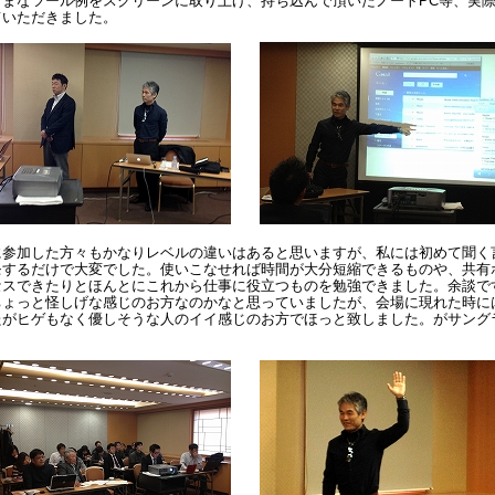
ざまなツール例をスクリーンに取り上げ、持ち込んで頂いたノートPC等、実
ていただきました。
に参加した方々もかなりレベルの違いはあると思いますが、私には初めて聞く
モするだけで大変でした。使いこなせれば時間が大分短縮できるものや、共有
セスできたりとほんとにこれから仕事に役立つものを勉強できました。余談で
ちょっと怪しげな感じのお方なのかなと思っていましたが、会場に現れた時に
たがヒゲもなく優しそうな人のイイ感じのお方でほっと致しました。がサング