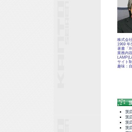
株式会
1969
著書「X
業務内容
LAMP(
サイト
趣味：
茨
茨
茨
茨