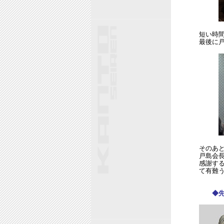
短い時
最後に戸
そのあと
戸島会
感謝す
て有難
◆先生