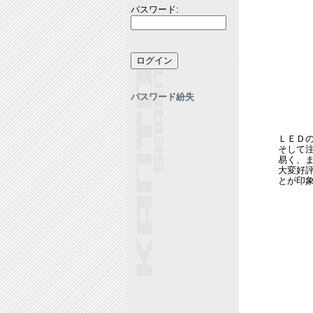
パスワード:
パスワード紛失
ＬＥＤ
そして
易く、
大変好
とが印