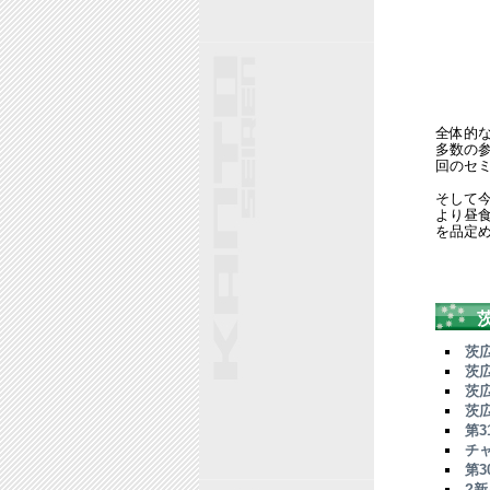
全体的
多数の
回のセ
そして
より昼
を品定
茨
茨
茨
茨
第
チ
第
?