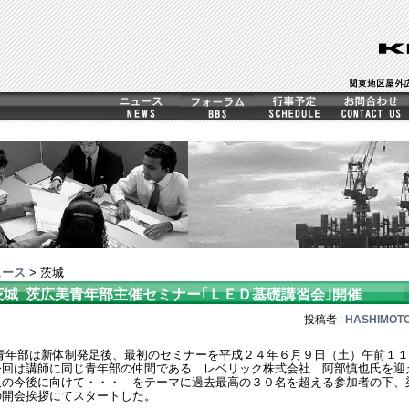
ュース
> 茨城
茨城
茨広美青年部主催セミナー｢ＬＥＤ基礎講習会｣開催
投稿者 :
HASHIMOT
青年部は新体制発足後、最初のセミナーを平成２４年６月９日（土）午前１１
今回は講師に同じ青年部の仲間である レベリック株式会社 阿部慎也氏を迎
板の今後に向けて・・・ をテーマに過去最高の３０名を超える参加者の下、
の開会挨拶にてスタートした。