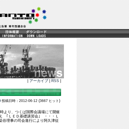
|
アーカイブ
|
RSS
|
(
)
O
投稿日時：2012-06-12
3667 ヒット
時より、つくば国際会議場にて開催
え ｢ＬＥＤ基礎講習会｣ ・・・Ｌ
染谷理事の司会進行により阿久津征