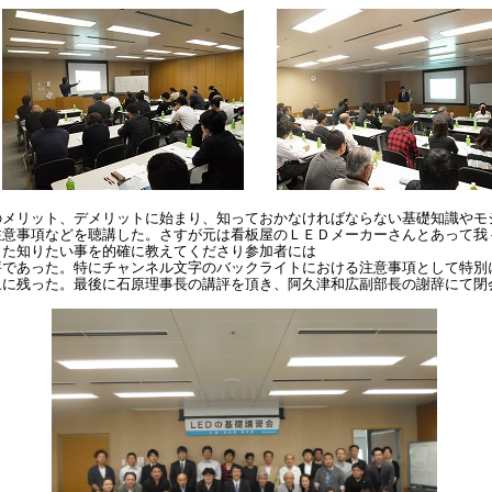
のメリット、デメリットに始まり、知っておかなければならない基礎知識やモ
注意事項などを聴講した。さすが元は看板屋のＬＥＤメーカーさんとあって我
また知りたい事を的確に教えてくださり参加者には
評であった。特にチャンネル文字のバックライトにおける注意事項として特別
象に残った。最後に石原理事長の講評を頂き、阿久津和広副部長の謝辞にて閉