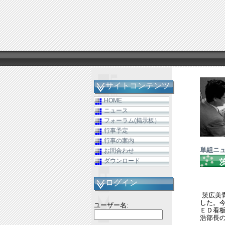
サイトコンテンツ
HOME
ニュース
フォーラム(掲示板）
行事予定
行事の案内
単組ニ
お問合わせ
ダウンロード
ログイン
茨広美
した。
ユーザー名:
ＥＤ看
浩部長