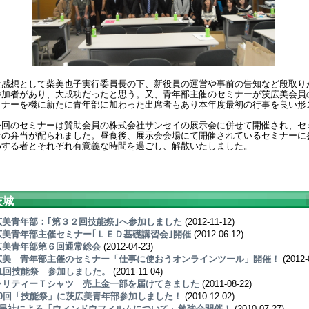
な感想として柴美也子実行委員長の下、新役員の運営や事前の告知など段取り
参加者があり、大成功だったと思う。又、青年部主催のセミナーが茨広美会員
ミナーを機に新たに青年部に加わった出席者もあり本年度最初の行事を良い形
今回のセミナーは賛助会員の株式会社サンセイの展示会に併せて開催され、セ
食の弁当が配られました。昼食後、展示会会場にて開催されているセミナーに
めする者とそれぞれ有意義な時間を過ごし、解散いたしました。
茨城
広美青年部：｢第３２回技能祭｣へ参加しました
(2012-11-12)
広美青年部主催セミナー｢ＬＥＤ基礎講習会｣開催
(2012-06-12)
広美青年部第６回通常総会
(2012-04-23)
広美 青年部主催のセミナー「仕事に使おうオンラインツール」開催！
(2012-
31回技能祭 参加しました。
(2011-11-04)
ャリティーＴシャツ 売上金一部を届けてきました
(2011-08-22)
30回「技能祭」に茨広美青年部参加しました！
(2010-12-02)
新星社による「ウィンドウフィルムについて」勉強会開催！
(2010-07-27)